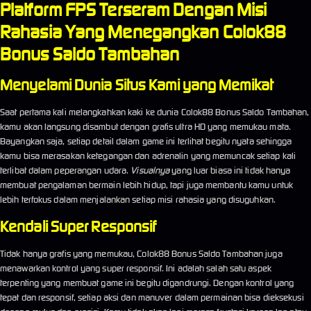
Platform FPS Terseram Dengan Misi
Rahasia Yang Menegangkan Colok88
Bonus Saldo Tambahan
Menyelami Dunia Situs Kami yang Memikat
Saat pertama kali melangkahkan kaki ke dunia Colok88 Bonus Saldo Tambahan,
kamu akan langsung disambut dengan grafis ultra HD yang memukau mata.
Bayangkan saja, setiap detail dalam game ini terlihat begitu nyata sehingga
kamu bisa merasakan ketegangan dan adrenalin yang memuncak setiap kali
terlibat dalam peperangan udara.
Visualnya
yang luar biasa ini tidak hanya
membuat pengalaman bermain lebih hidup, tapi juga membantu kamu untuk
lebih terfokus dalam menjalankan setiap misi rahasia yang disuguhkan.
Kendali Super Responsif
Tidak hanya grafis yang memukau, Colok88 Bonus Saldo Tambahan juga
menawarkan kontrol yang super responsif. Ini adalah salah satu aspek
terpenting yang membuat game ini begitu digandrungi. Dengan kontrol yang
tepat dan responsif, setiap aksi dan manuver dalam permainan bisa dieksekusi