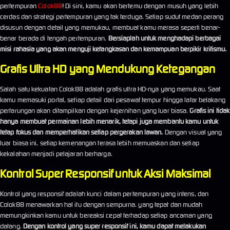
pertempuran
Colok88
! Di sini, kamu akan bertemu dengan musuh yang lebih
cerdas dan strategi pertempuran yang tak terduga. Setiap sudut medan perang
disusun dengan detail yang memukau, membuat kamu merasa seperti benar-
benar berada di tengah pertempuran.
Bersiaplah untuk menghadapi berbagai
misi rahasia yang akan menguji ketangkasan dan kemampuan berpikir kritismu.
Grafis Ultra HD yang Mendukung Ketegangan
Salah satu kekuatan Colok88 adalah grafis ultra HD-nya yang memukau. Saat
kamu memasuki portal, setiap detail dari pesawat tempur hingga latar belakang
pertarungan akan ditampilkan dengan kejernihan yang luar biasa.
Grafis ini tidak
hanya membuat permainan lebih menarik, tetapi juga membantu kamu untuk
tetap fokus dan memperhatikan setiap pergerakan lawan.
Dengan visual yang
luar biasa ini, setiap kemenangan terasa lebih memuaskan dan setiap
kekalahan menjadi pelajaran berharga.
Kontrol Super Responsif untuk Aksi Maksimal
Kontrol yang responsif adalah kunci dalam pertempuran yang intens, dan
Colok88 menawarkan hal itu dengan sempurna. yang tepat dan mudah
memungkinkan kamu untuk bereaksi cepat terhadap setiap ancaman yang
datang.
Dengan kontrol yang super responsif ini, kamu dapat melakukan