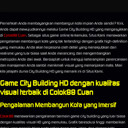
Pernahkah Anda membayangkan membangun kota impian Anda sendiri? Kini,
Anda dapat mewujudkannya melalui Game City Building HD yang mengasyikkan
di
Colok88 Cuan
. Sebagai situs game online terkemuka, Situs Kami menawarkan
pengalaman membangun kota yang tak tertandingi dengan grafik high-definition
yang memukau. Anda akan terpesona oleh detail yang menakjubkan dan
realisme yang luar biasa saat Anda merancang dan mengembangkan
metropolis Anda dari awal. Bersiaplah untuk menguji keterampilan perencanaan
dan manajemen Anda sambil menikmati visual yang memanjakan mata. Mari
kita jelajahi dunia City Building HD yang menarik ini di Situs Kami.
Game City Building HD dengan kualitas
visual terbaik di Colok88 Cuan
Pengalaman Membangun Kota yang Imersif
Colok88
menawarkan pengalaman bermain game city building yang luar biasa
dengan kualitas visual HD yang memukau. Grafik beresolusi tinggi memberikan