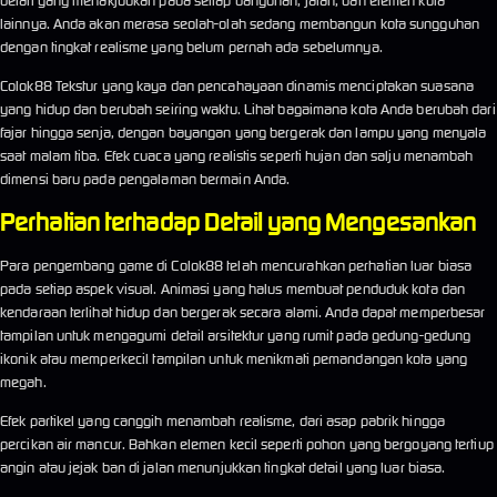
detail yang menakjubkan pada setiap bangunan, jalan, dan elemen kota
lainnya. Anda akan merasa seolah-olah sedang membangun kota sungguhan
dengan tingkat realisme yang belum pernah ada sebelumnya.
Colok88 Tekstur yang kaya dan pencahayaan dinamis menciptakan suasana
yang hidup dan berubah seiring waktu. Lihat bagaimana kota Anda berubah dari
fajar hingga senja, dengan bayangan yang bergerak dan lampu yang menyala
saat malam tiba. Efek cuaca yang realistis seperti hujan dan salju menambah
dimensi baru pada pengalaman bermain Anda.
Perhatian terhadap Detail yang Mengesankan
Para pengembang game di Colok88 telah mencurahkan perhatian luar biasa
pada setiap aspek visual. Animasi yang halus membuat penduduk kota dan
kendaraan terlihat hidup dan bergerak secara alami. Anda dapat memperbesar
tampilan untuk mengagumi detail arsitektur yang rumit pada gedung-gedung
ikonik atau memperkecil tampilan untuk menikmati pemandangan kota yang
megah.
Efek partikel yang canggih menambah realisme, dari asap pabrik hingga
percikan air mancur. Bahkan elemen kecil seperti pohon yang bergoyang tertiup
angin atau jejak ban di jalan menunjukkan tingkat detail yang luar biasa.