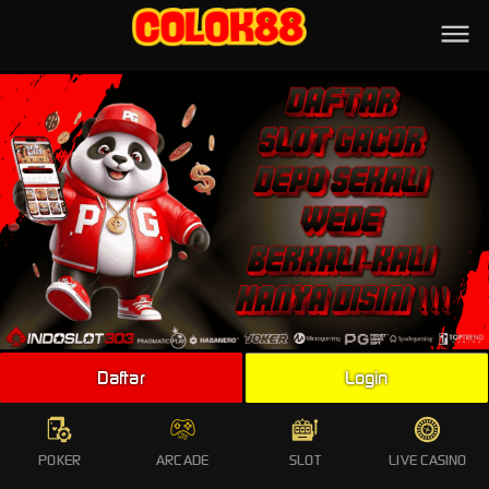
HOME
POKER
ARCADE
SLOT ONLINE
LIVE CASINO
SPORTS
PROMO
TOTO
Daftar
Login
LIVE
WHATSAPP
POKER
ARCADE
SLOT
LIVE CASINO
TELEGRAM