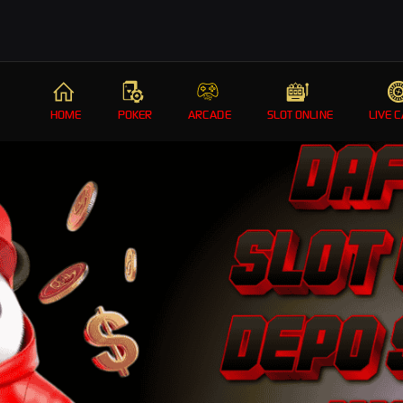
HOME
POKER
ARCADE
SLOT ONLINE
LIVE 