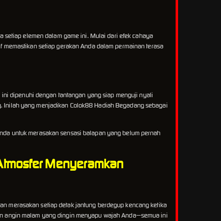
 setiap elemen dalam game ini. Mulai dari efek cahaya
sif memastikan setiap gerakan Anda dalam permainan terasa
i dipenuhi dengan tantangan yang siap menguji nyali
g. Inilah yang menjadikan Colok88 Hadiah Begadang sebagai
iri Anda untuk merasakan sensasi balapan yang belum pernah
 Atmosfer Menyeramkan
akan merasakan setiap detak jantung berdegup kencang ketika
ngan angin malam yang dingin menyapu wajah Anda—semua ini