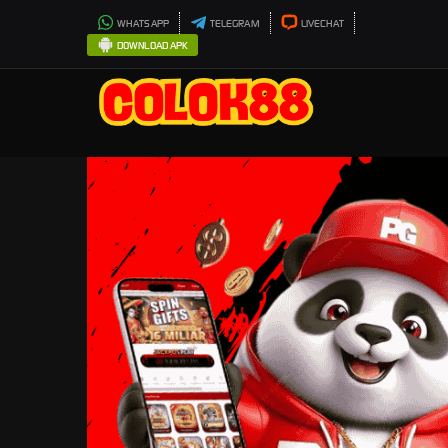
WHATSAPP
TELEGRAM
LIVECHAT
DOWNLOAD APK