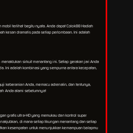
n mobil terlihat begitu nyata. Anda dapat Colok88 Hadiah
h kesan dramatis pada setiap perlombaan. Ini adalah
menaklukan sirkuit menantang ini. Setiap gerakan jari Anda
da. Ini adalah kombinasi yang sempurna antara kecepatan,
ji keberanian Anda, memacu adrenalin, dan tentunya,
nah Anda alami sebelumnya!
an grafis ultra-HD yang memukau dan kontrol super
enakjubkan, di mana setiap tikungan menantang dan setiap
ewatkan kesempatan untuk menunjukkan kemampuan balapmu