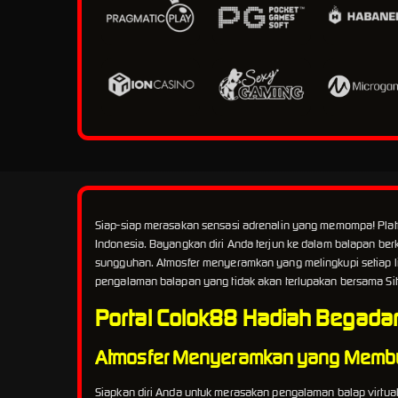
Siap-siap merasakan sensasi adrenalin yang memompa! Pla
Indonesia. Bayangkan diri Anda terjun ke dalam balapan ber
sungguhan. Atmosfer menyeramkan yang melingkupi setiap 
pengalaman balapan yang tidak akan terlupakan bersama Sit
Portal Colok88 Hadiah Begada
Atmosfer Menyeramkan yang Memb
Siapkan diri Anda untuk merasakan pengalaman balap virtual