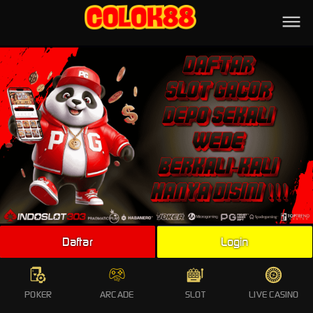
HOME
POKER
ARCADE
SLOT ONLINE
LIVE CASINO
SPORTS
PROMO
TOTO
Daftar
Login
LIVE
WHATSAPP
POKER
ARCADE
SLOT
LIVE CASINO
TELEGRAM