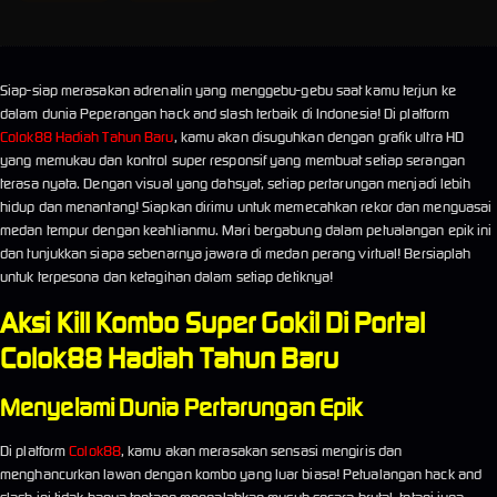
Siap-siap merasakan adrenalin yang menggebu-gebu saat kamu terjun ke
dalam dunia Peperangan hack and slash terbaik di Indonesia! Di platform
Colok88 Hadiah Tahun Baru
, kamu akan disuguhkan dengan grafik ultra HD
yang memukau dan kontrol super responsif yang membuat setiap serangan
terasa nyata. Dengan visual yang dahsyat, setiap pertarungan menjadi lebih
hidup dan menantang! Siapkan dirimu untuk memecahkan rekor dan menguasai
medan tempur dengan keahlianmu. Mari bergabung dalam petualangan epik ini
dan tunjukkan siapa sebenarnya jawara di medan perang virtual! Bersiaplah
untuk terpesona dan ketagihan dalam setiap detiknya!
Aksi Kill Kombo Super Gokil Di Portal
Colok88 Hadiah Tahun Baru
Menyelami Dunia Pertarungan Epik
Di platform
Colok88
, kamu akan merasakan sensasi mengiris dan
menghancurkan lawan dengan kombo yang luar biasa! Petualangan hack and