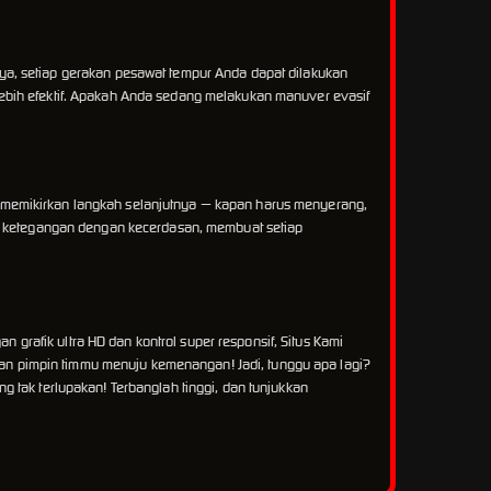
tinya, setiap gerakan pesawat tempur Anda dapat dilakukan
 lebih efektif. Apakah Anda sedang melakukan manuver evasif
k memikirkan langkah selanjutnya — kapan harus menyerang,
n ketegangan dengan kecerdasan, membuat setiap
grafik ultra HD dan kontrol super responsif, Situs Kami
an pimpin timmu menuju kemenangan! Jadi, tunggu apa lagi?
g tak terlupakan! Terbanglah tinggi, dan tunjukkan