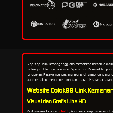
Siap-siap untuk terbang tinggi dan merasakan adrenalin melu
tantangan dalam game online Peperangan Pesawat Tempur yan
terlupakan. Rasakan sensasi menjadi pilot tempur yang me
yang terbaik di medan pertempuran udara ini! Selamat datang
Website Colok88 Link Kemenan
Visual dan Grafis Ultra HD
Ketika masuk ke situs
Colok88
, Anda akan segera disambut ol