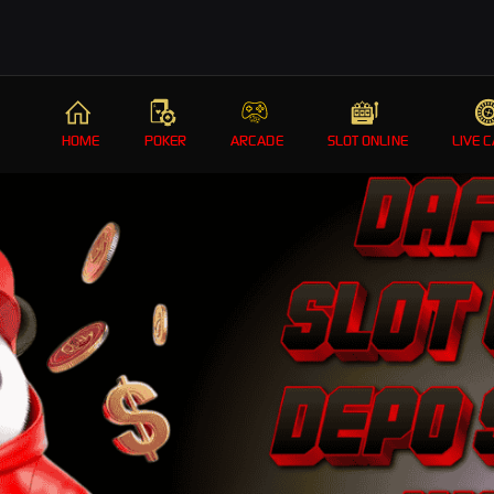
HOME
POKER
ARCADE
SLOT ONLINE
LIVE 