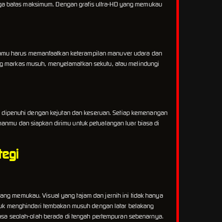
ngga batas maksimum. Dengan grafis ultra-HD yang memukau
, kamu harus memanfaatkan keterampilan manuver udara dan
g markas musuh, menyelamatkan sekutu, atau melindungi
g dipenuhi dengan kejutan dan keseruan. Setiap kemenangan
nmu dan siapkan dirimu untuk petualangan luar biasa di
tegi
ang memukau. Visual yang tajam dan jernih ini tidak hanya
liuk menghindari tembakan musuh dengan latar belakang
asa seolah-olah berada di tengah pertempuran sebenarnya.