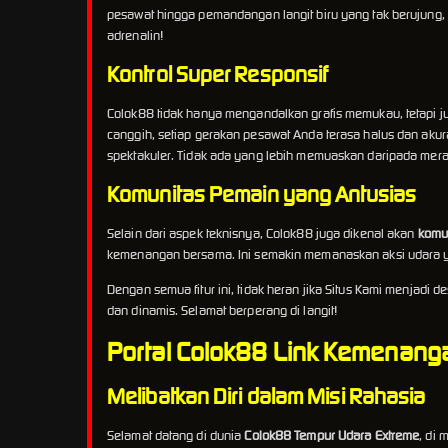
pesawat hingga pemandangan langit biru yang tak berujung, 
adrenalin!
Kontrol Super Responsif
Colok88 tidak hanya mengandalkan grafis memukau, tetapi
canggih, setiap gerakan pesawat Anda terasa halus dan ak
spektakuler. Tidak ada yang lebih memuaskan daripada mera
Komunitas Pemain yang Antusias
Selain dari aspek teknisnya, Colok88 juga dikenal akan
komun
kemenangan bersama. Ini semakin memanaskan aksi udara yan
Dengan semua fitur ini, tidak heran jika Situs Kami menjadi 
dan dinamis. Selamat berperang di langit!
Portal Colok88 Link Kemenang
Melibatkan Diri dalam Misi Rahasia
Selamat datang di dunia
Colok88 Tempur Udara Extreme
, di