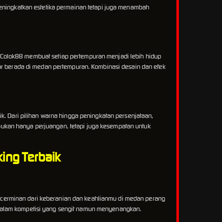
 meningkatkan estetika permainan tetapi juga menambah
 Colok88 membuat setiap pertempuran menjadi lebih hidup
r berada di medan pertempuran. Kombinasi desain dan efek
. Dari pilihan warna hingga peningkatan persenjataan,
bukan hanya perjuangan, tetapi juga kesempatan untuk
ing Terbaik
n cerminan dari keberanian dan keahlianmu di medan perang
alam kompetisi yang sengit namun menyenangkan.