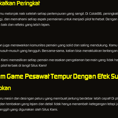
tkan Peringkat
u melonjak naik setelah setiap pertempuran yang sengit. Di Colok88, peningka
, dan memahami setiap aspek permainan untuk menjadi pilot terhebat. Dengan 
baik dan refleks yang lebih tajam.
han juga menawarkan komunitas pemain yang solid dan saling mendukung. Kamu b
usuh-musuh yang tangguh. Bersama-sama, kalian bisa menaklukkan tantangan y
itus Kami memastikan setiap pemain merasakan pengalaman bermain yang tidak 
ot terbaik di langit Situs Kami!
rm Game Pesawat Tempur Dengan Efek Sua
bkan
eru mesin dan desingan peluru yang membuat jantung berdebar lebih cepat! Di 
 dan tembakan yang tajam dan detail tidak hanya menambah ketegangan tetapi
 canggih yang digunakan oleh Situs Kami.