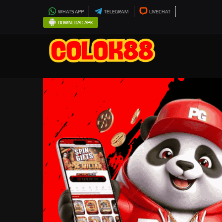
WHATSAPP
TELEGRAM
LIVECHAT
DOWNLOAD APK