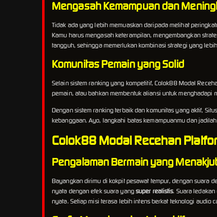
Mengasah Kemampuan dan Meningka
Tidak ada yang lebih memuaskan daripada melihat peringkatm
Kamu harus mengasah keterampilan, mengembangkan strategi
tangguh, sehingga memerlukan kombinasi strategi yang lebih 
Komunitas Pemain yang Solid
Selain sistem ranking yang kompetitif, Colok88 Modal Rece
pemain, atau bahkan membentuk aliansi untuk menghadapi m
Dengan sistem ranking terbaik dan komunitas yang aktif, S
kebanggaan. Ayo, langkahi batas kemampuanmu dan jadilah pil
Colok88 Modal Recehan Platfo
Pengalaman Bermain yang Menakju
Bayangkan dirimu di kokpit pesawat tempur, dengan suara d
nyata dengan efek suara yang
super realistis
. Suara ledakan
nyata. Setiap misi terasa lebih intens berkat teknologi audio