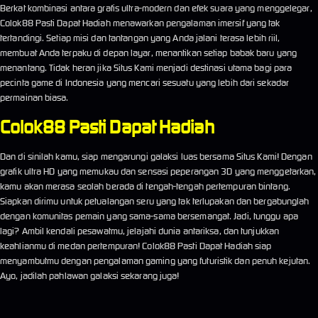
Berkat kombinasi antara grafis ultra-modern dan efek suara yang menggelegar,
Colok88 Pasti Dapat Hadiah menawarkan pengalaman imersif yang tak
tertandingi. Setiap misi dan tantangan yang Anda jalani terasa lebih riil,
membuat Anda terpaku di depan layar, menantikan setiap babak baru yang
menantang. Tidak heran jika Situs Kami menjadi destinasi utama bagi para
pecinta game di Indonesia yang mencari sesuatu yang lebih dari sekadar
permainan biasa.
Colok88 Pasti Dapat Hadiah
Dan di sinilah kamu, siap mengarungi galaksi luas bersama Situs Kami! Dengan
grafik ultra HD yang memukau dan sensasi peperangan 3D yang menggetarkan,
kamu akan merasa seolah berada di tengah-tengah pertempuran bintang.
Siapkan dirimu untuk petualangan seru yang tak terlupakan dan bergabunglah
dengan komunitas pemain yang sama-sama bersemangat. Jadi, tunggu apa
lagi? Ambil kendali pesawatmu, jelajahi dunia antariksa, dan tunjukkan
keahlianmu di medan pertempuran! Colok88 Pasti Dapat Hadiah siap
menyambutmu dengan pengalaman gaming yang futuristik dan penuh kejutan.
Ayo, jadilah pahlawan galaksi sekarang juga!