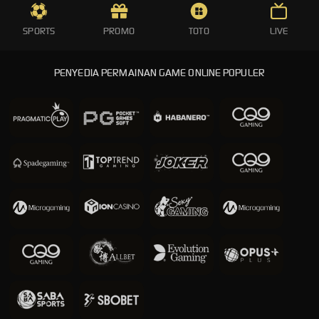
LIVECHAT
SPORTS
PROMO
TOTO
LIVE
DOWNLOAD APK
PENYEDIA PERMAINAN GAME ONLINE POPULER