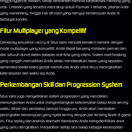
hingga hypercar modern, setiap kendaraan memiliki karakteristik handling yang
unik. Lintasan yang tersedia mencakup sirkuit Formula 1 terkenal, jalanan kota
yang menantang, hingga trek off-road yang menguji kemampuan Anda di
berbagai kondisi.
Fitur Multiplayer yang Kompetitif
Gameplay simulation racing di Situs kami menjadi semakin menarik dengan
mode multiplayer yang kompetitif. Anda dapat bersaing melawan pemain lain
dari seluruh dunia dalam balapan real-time yang intens. Sistem matchmaking
yang canggih memastikan Anda selalu mendapatkan lawan yang sepadan,
sementara leaderboard global memotivasi Anda untuk terus meningkatkan
keterampilan dan waktu lap Anda.
Perkembangan Skill dan Progression System
Situs kami juga menyediakan sistem progression yang mendalam,
memungkinkan Anda untuk mengembangkan keterampilan balap Anda seiring
waktu. Mulai dari pembalap pemula hingga pro, Anda akan merasakan
peningkatan kemampuan yang nyata seiring dengan jam terbang Anda di game
ini. Fitur replay dan analisis telemetri membantu Anda mengidentifikasi area
yang perlu ditingkatkan, menjadikan setiap sesi balap sebagai kesempatan