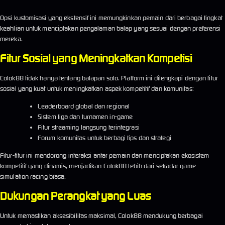
Opsi kustomisasi yang ekstensif ini memungkinkan pemain dari berbagai tingkat
keahlian untuk menciptakan pengalaman balap yang sesuai dengan preferensi
mereka.
Fitur Sosial yang Meningkatkan Kompetisi
Colok88 tidak hanya tentang balapan solo. Platform ini dilengkapi dengan fitur
sosial yang kuat untuk meningkatkan aspek kompetitif dan komunitas:
Leaderboard global dan regional
Sistem liga dan turnamen in-game
Fitur streaming langsung terintegrasi
Forum komunitas untuk berbagi tips dan strategi
Fitur-fitur ini mendorong interaksi antar pemain dan menciptakan ekosistem
kompetitif yang dinamis, menjadikan Colok88 lebih dari sekadar game
simulation racing biasa.
Dukungan Perangkat yang Luas
Untuk memastikan aksesibilitas maksimal, Colok88 mendukung berbagai