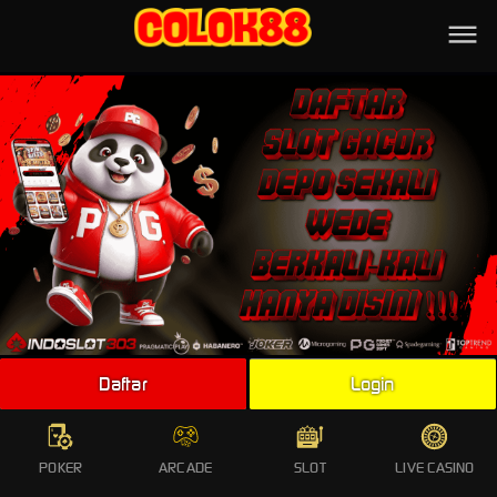
HOME
POKER
ARCADE
SLOT ONLINE
LIVE CASINO
SPORTS
PROMO
TOTO
Daftar
Login
LIVE
WHATSAPP
POKER
ARCADE
SLOT
LIVE CASINO
TELEGRAM