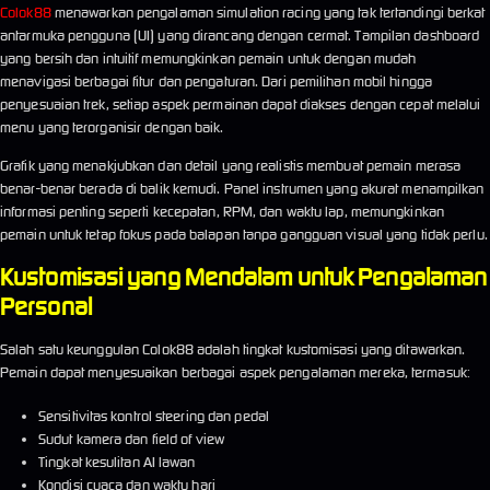
Colok88
menawarkan pengalaman simulation racing yang tak tertandingi berkat
antarmuka pengguna (UI) yang dirancang dengan cermat. Tampilan dashboard
yang bersih dan intuitif memungkinkan pemain untuk dengan mudah
menavigasi berbagai fitur dan pengaturan. Dari pemilihan mobil hingga
penyesuaian trek, setiap aspek permainan dapat diakses dengan cepat melalui
menu yang terorganisir dengan baik.
Grafik yang menakjubkan dan detail yang realistis membuat pemain merasa
benar-benar berada di balik kemudi. Panel instrumen yang akurat menampilkan
informasi penting seperti kecepatan, RPM, dan waktu lap, memungkinkan
pemain untuk tetap fokus pada balapan tanpa gangguan visual yang tidak perlu.
Kustomisasi yang Mendalam untuk Pengalaman
Personal
Salah satu keunggulan Colok88 adalah tingkat kustomisasi yang ditawarkan.
Pemain dapat menyesuaikan berbagai aspek pengalaman mereka, termasuk:
Sensitivitas kontrol steering dan pedal
Sudut kamera dan field of view
Tingkat kesulitan AI lawan
Kondisi cuaca dan waktu hari