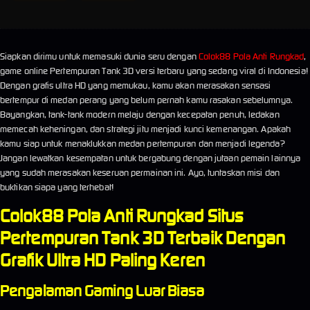
Siapkan dirimu untuk memasuki dunia seru dengan
Colok88 Pola Anti Rungkad
,
game online Pertempuran Tank 3D versi terbaru yang sedang viral di Indonesia!
Dengan grafis ultra HD yang memukau, kamu akan merasakan sensasi
bertempur di medan perang yang belum pernah kamu rasakan sebelumnya.
Bayangkan, tank-tank modern melaju dengan kecepatan penuh, ledakan
memecah keheningan, dan strategi jitu menjadi kunci kemenangan. Apakah
kamu siap untuk menaklukkan medan pertempuran dan menjadi legenda?
Jangan lewatkan kesempatan untuk bergabung dengan jutaan pemain lainnya
yang sudah merasakan keseruan permainan ini. Ayo, tuntaskan misi dan
buktikan siapa yang terhebat!
Colok88 Pola Anti Rungkad Situs
Pertempuran Tank 3D Terbaik Dengan
Grafik Ultra HD Paling Keren
Pengalaman Gaming Luar Biasa