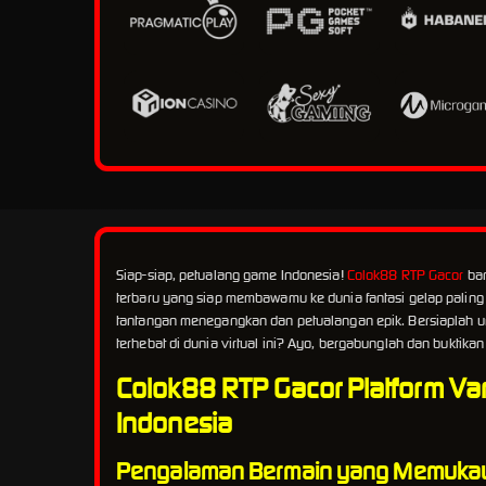
Siap-siap, petualang game Indonesia!
Colok88 RTP Gacor
bar
terbaru yang siap membawamu ke dunia fantasi gelap palin
tantangan menegangkan dan petualangan epik. Bersiaplah unt
terhebat di dunia virtual ini? Ayo, bergabunglah dan buktika
Colok88 RTP Gacor Platform Vam
Indonesia
Pengalaman Bermain yang Memuka