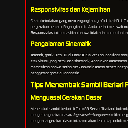
Responsivitas dan Kejernihan
Selain keindahan yang mencengangkan, grafik Ultra HD di Co
pergerakan pemain. Bayangkan diri Anda berlari melewati m
Responsivitas ini
memastikan bahwa tidak ada momen berharg
Pengalaman Sinematik
Terakhir, grafik Ultra HD di Colok88 Server Thailand tidak ha
efek visual yang detail dan sinematik, Anda akan merasakan
memastikan bahwa setiap detik bermain terasa seperti adega
penggemar game di Indonesia.
Tips Menembak Sambil Berlari Pa
Menguasai Gerakan Dasar
Menembak sambil berlari di Colok88 Server Thailand bukan
mengelola gerakan dasar.
Jaga keseimbanganmu
ketika berg
menguasai gerakan dasar ini, kamu akan lebih siap untuk m