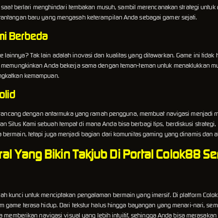
alin saat berlari menghindari tembakan musuh, sambil merencanakan strategi un
 tantangan baru yang mengasah keterampilan Anda sebagai gamer sejati.
mi Berbeda
ainnya? Tak lain adalah inovasi dan kualitas yang ditawarkan. Game ini tidak ha
ang memungkinkan Anda bekerja sama dengan teman-teman untuk menaklukkan mus
ningkatkan kemampuan.
lid
ni dirancang dengan antarmuka yang ramah pengguna, membuat navigasi menjadi 
 Situs Kami sebuah tempat di mana Anda bisa berbagi tips, berdiskusi strategi
bermain, tetapi juga menjadi bagian dari komunitas gaming yang dinamis dan ak
iral Yang Bikin Takjub Di Portal Colok88 S
lah kunci untuk menciptakan pengalaman bermain yang imersif. Di platform Col
am game terasa hidup. Dari tekstur halus hingga bayangan yang menari-nari,
ga memberikan navigasi visual yang lebih intuitif, sehingga Anda bisa merasakan