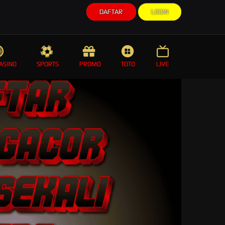
DAFTAR
LOGIN
CASINO
SPORTS
PROMO
TOTO
LIVE