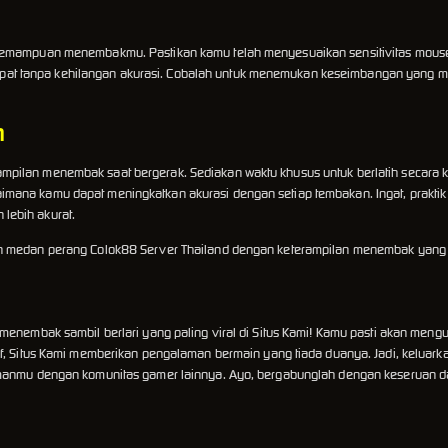
a kemampuan menembakmu. Pastikan kamu telah menyesuaikan sensitivitas mou
pat tanpa kehilangan akurasi. Cobalah untuk menemukan keseimbangan yang
n
mpilan menembak saat bergerak. Sediakan waktu khusus untuk berlatih secara ko
imana kamu dapat meningkatkan akurasi dengan setiap tembakan. Ingat, praktik
lebih akurat.
kan medan perang Colok88 Server Thailand dengan keterampilan menembak yang
 menembak sambil berlari yang paling viral di Situs Kami! Kamu pasti akan meng
nsif, Situs Kami memberikan pengalaman bermain yang tiada duanya. Jadi, kelu
lamanmu dengan komunitas gamer lainnya. Ayo, bergabunglah dengan keseruan da