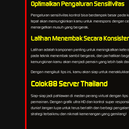
Optimalkan Pengaturan Sensitivitas
Pengaturan sensitivitas kontrol bisa berdampak besar pad
tepat akan memungkinkan kamu untuk merespons dengan ce
menargetkan musuh yang bergerak.
Latihan Menembak Secara Konsiste
Latihan adalah komponen penting untuk meningkatkan ketera
pada teknik menembak sambil bergerak, dan perhatikan baga
kemungkinan kamu akan menjadi pemain yang lebih baik dan 
Dengan mengikuti tips ini, kamu akan siap untuk menakluk
Colok88 Server Thailand
Siap-siap jadi pahlawan di medan perang virtual dengan tips
permainan. Dengan grafik ultra HD dan kontrol super respo
dunia! Jangan lupa untuk terus berlatih dan berbagi penga
strategi terbaikmu dan nikmati kemenangan yang gemilang!