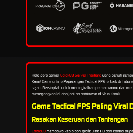
Halo para gamer
Colok88 Server Thailand
yang penuh semanga
Kami! Game online Peperangan Tactical FPS terbaik di Indone
sejati. Bersiaplah untuk meningkatkan permainanmu dan men
menegangkan ini dan jadilah pahlawan di Situs Kami!
Game Tactical FPS Paling Viral
Rasakan Keseruan dan Tantangan
Colok88
membawa keajaiban grafik ultra HD dan kontrol sup