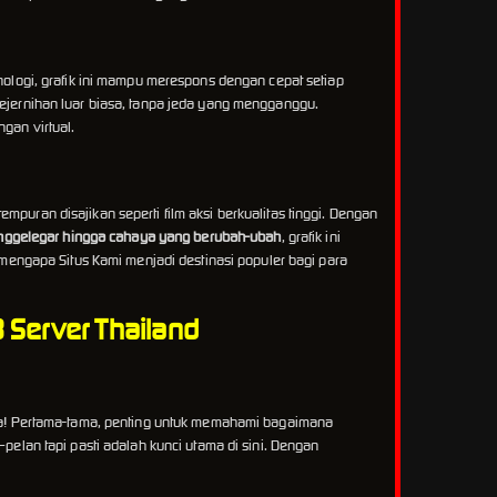
ologi, grafik ini mampu merespons dengan cepat setiap
ejernihan luar biasa, tanpa jeda yang mengganggu.
gan virtual.
empuran disajikan seperti film aksi berkualitas tinggi. Dengan
nggelegar hingga cahaya yang berubah-ubah
, grafik ini
mengapa Situs Kami menjadi destinasi populer bagi para
8 Server Thailand
nya! Pertama-tama, penting untuk memahami bagaimana
elan tapi pasti adalah kunci utama di sini. Dengan