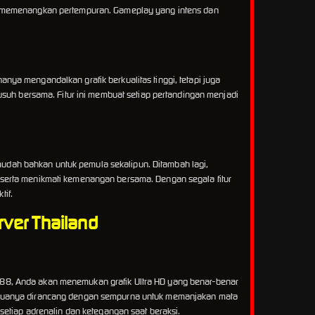
tuk memenangkan pertempuran. Gameplay yang intens dan
nya mengandalkan grafik berkualitas tinggi, tetapi juga
uh bersama. Fitur ini membuat setiap pertandingan menjadi
mudah bahkan untuk pemula sekalipun. Ditambah lagi,
, serta menikmati kemenangan bersama. Dengan segala fitur
tif.
erver Thailand
ok88, Anda akan menemukan grafik Ultra HD yang benar-benar
 semuanya dirancang dengan sempurna untuk memanjakan mata
 setiap adrenalin dan ketegangan saat beraksi.