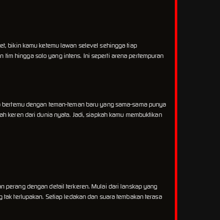
get, bikin kamu ketemu lawan selevel sehingga tiap
tim hingga solo yang intens. Ini seperti arena pertempuran
u bisa bertemu dengan teman-teman baru yang sama-sama punya
alah keren dari dunia nyata. Jadi, siapkah kamu membuktikan
perang dengan detail terkeren. Mulai dari lanskap yang
tak terlupakan. Setiap ledakan dan suara tembakan terasa