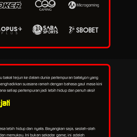
amu bakal terjun ke dalam dunia pertempuran batalyon yang
 menghadirkan suasana ramah dengan bahasa gaul masa kini
ana setiap pertempuran jadi lebih hidup dan penuh aksi!
ati
asa lebih hidup dan nyata. Bayangkan saja, seolah-olah
 dan memukau. Ini bukan sekadar game; ini adalah