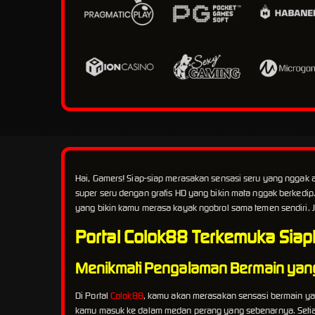
Hai, Gamers! Siap-siap merasakan sensasi seru yang nggak a
super seru dengan grafis HD yang bikin mata nggak berked
yang bikin kamu merasa kayak ngobrol sama temen sendiri. Ja
Portal Colok88 Terkemuka Siap
Menikmati Pengalaman Bermain yan
Di Portal
Colok88
, kamu akan merasakan sensasi bermain yang
kamu masuk ke dalam medan perang yang sebenarnya. Setiap d