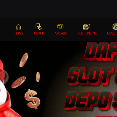
HOME
POKER
ARCADE
SLOT ONLINE
LIVE 