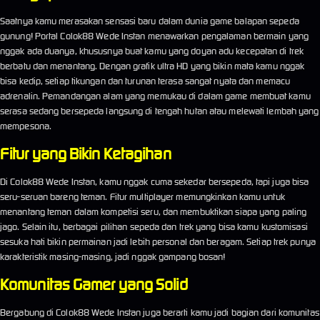
Saatnya kamu merasakan sensasi baru dalam dunia game balapan sepeda
gunung! Portal Colok88 Wede Instan menawarkan pengalaman bermain yang
nggak ada duanya, khususnya buat kamu yang doyan adu kecepatan di trek
berbatu dan menantang. Dengan grafik ultra HD yang bikin mata kamu nggak
bisa kedip, setiap tikungan dan turunan terasa sangat nyata dan memacu
adrenalin. Pemandangan alam yang memukau di dalam game membuat kamu
serasa sedang bersepeda langsung di tengah hutan atau melewati lembah yang
mempesona.
Fitur yang Bikin Ketagihan
Di Colok88 Wede Instan, kamu nggak cuma sekedar bersepeda, tapi juga bisa
seru-seruan bareng teman. Fitur multiplayer memungkinkan kamu untuk
menantang teman dalam kompetisi seru, dan membuktikan siapa yang paling
jago. Selain itu, berbagai pilihan sepeda dan trek yang bisa kamu kustomisasi
sesuka hati bikin permainan jadi lebih personal dan beragam. Setiap trek punya
karakteristik masing-masing, jadi nggak gampang bosan!
Komunitas Gamer yang Solid
Bergabung di Colok88 Wede Instan juga berarti kamu jadi bagian dari komunitas