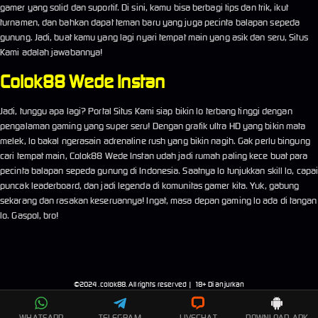
gamer yang solid dan suportif. Di sini, kamu bisa berbagi tips dan trik, ikut
turnamen, dan bahkan dapat teman baru yang juga pecinta balapan sepeda
gunung. Jadi, buat kamu yang lagi nyari tempat main yang asik dan seru, Situs
Kami adalah jawabannya!
Colok88 Wede Instan
Jadi, tunggu apa lagi? Portal Situs Kami siap bikin lo terbang tinggi dengan
pengalaman gaming yang super seru! Dengan grafik ultra HD yang bikin mata
melek, lo bakal ngerasain adrenaline rush yang bikin nagih. Gak perlu bingung
cari tempat main, Colok88 Wede Instan udah jadi rumah paling kece buat para
pecinta balapan sepeda gunung di Indonesia. Saatnya lo tunjukkan skill lo, capa
puncak leaderboard, dan jadi legenda di komunitas gamer kita. Yuk, gabung
sekarang dan rasakan keseruannya! Ingat, masa depan gaming lo ada di tangan
lo. Gaspol, bro!
©2024 .
colok88
. All rights reserved | 18+ Di anjurkan
WHATSAPP
TELEGRAM
LIVECHAT
DOWNLOAD APK